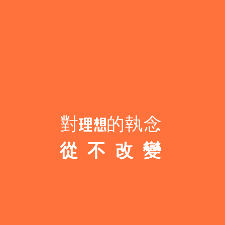
對
的執念
從 不 改 變